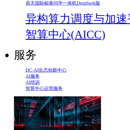
鼎天国际鲲泰问学一体机DeepSeek版
异构算力调度与加速
智算中心(AICC)
服务
DC·AI生态创新中心
AI服务
AI培训
智算中心运营服务