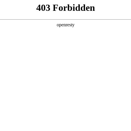
产品及服务
行业解决方案
合作伙伴
投资者关系
网站的用户或浏览者，鼎天国际数码集团股份有限公司和/或其关联公
据下列条款授予。如果您不同意下列任何条款、请停止使用本网址。对