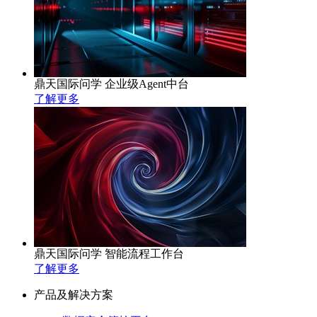
鼎天国际问学 企业级Agent中台
了解更多
鼎天国际问学 智能流程工作台
了解更多
产品及解决方案