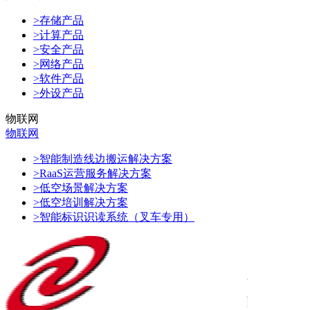
>存储产品
>计算产品
>安全产品
>网络产品
>软件产品
>外设产品
物联网
物联网
>智能制造线边搬运解决方案
>RaaS运营服务解决方案
>低空场景解决方案
>低空培训解决方案
>智能标识识读系统（叉车专用）