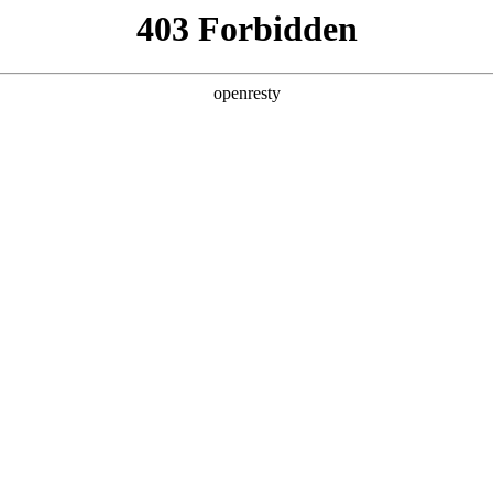
产品及服务
行业解决方案
合作伙伴
投资者关系
，深入解读AI for Process思考及实践
2026 / 04 / 30
福州成功举办。本届峰会以“加快数智技术创新发展，深入推进数字中国建设”
展。
度参与此次峰会，在多个论坛分享以“AI for Process”为核心的